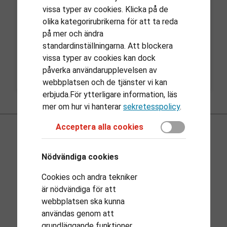
vissa typer av cookies. Klicka på de
olika kategorirubrikerna för att ta reda
Logga in med Google
på mer och ändra
standardinställningarna. Att blockera
vissa typer av cookies kan dock
Sign in with LinkedIn
påverka användarupplevelsen av
webbplatsen och de tjänster vi kan
erbjuda.För ytterligare information, läs
mer om hur vi hanterar
sekretesspolicy
.
Acceptera alla cookies
Nödvändiga cookies
Cookies och andra tekniker
är nödvändiga för att
Privacy Policy
webbplatsen ska kunna
användas genom att
Användarvillkor
grundläggande funktioner