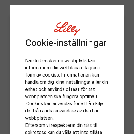
Inloggning
Cookie-inställningar
Använd ditt Lilly Passport-konto
När du besöker en webbplats kan
information i din webbläsare lagras i
E-postadress
form av cookies. Informationen kan
Ange en e- postadress
handla om dig
,
dina inställningar eller din
enhet och används oftast för att
webbplatsen ska fungera optimalt.
Cookies kan användas för att åtskilja
dig från andra användare av den här
webbplatsen.
Skapa konto
Nästa
Eftersom vi respekterar din rätt till
sekretess kan du välja att inte tillåta